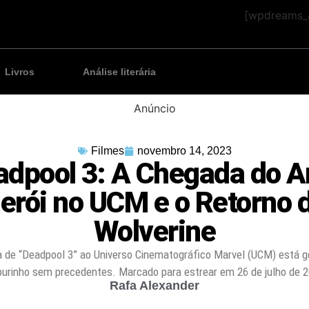
[wpdreams_a
Livros
Análise literária
Anúncio
Filmes
novembro 14, 2023
dpool 3: A Chegada do A
erói no UCM e o Retorno 
Wolverine
 de “Deadpool 3” ao Universo Cinematográfico Marvel (UCM) está 
burinho sem precedentes. Marcado para estrear em 26 de julho de 2
Rafa Alexander