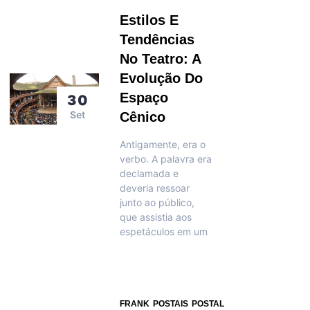
Estilos E
Tendências
No Teatro: A
Evolução Do
Espaço
30
Set
Cênico
Antigamente, era o
verbo. A palavra era
declamada e
deveria ressoar
junto ao público,
que assistia aos
espetáculos em um
FRANK
POSTAIS
POSTAL