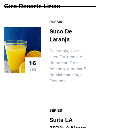
Giro Recorte Lírico
POESIA
Suco De
Laranja
Da laranja, esse
suco E a laranja é
16
do pomar. É da
fazenda, o pomar E
Jan
de Manhumirim, a
Fazenda
SÉRIES
Suits LA