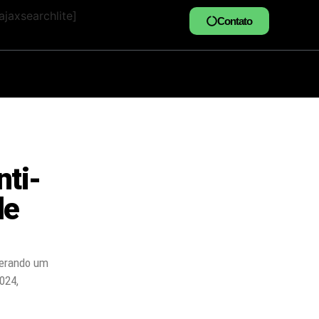
jaxsearchlite]
Contato
nti-
de
gerando um
024,