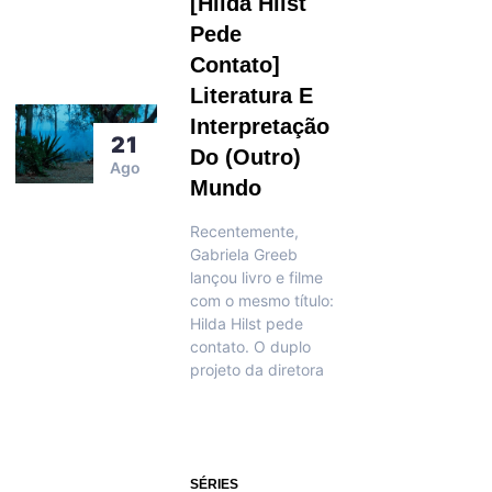
[Hilda Hilst
Pede
Contato]
Literatura E
Interpretação
21
Do (outro)
Ago
Mundo
Recentemente,
Gabriela Greeb
lançou livro e filme
com o mesmo título:
Hilda Hilst pede
contato. O duplo
projeto da diretora
SÉRIES