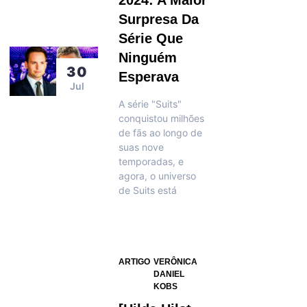
2024: A Maior
Surpresa Da
Série Que
Ninguém
30
Esperava
Jul
A série "Suits"
conquistou milhões
de fãs ao longo de
suas nove
temporadas, e
agora, o universo
de Suits está
ARTIGO
VERÔNICA
DANIEL
KOBS