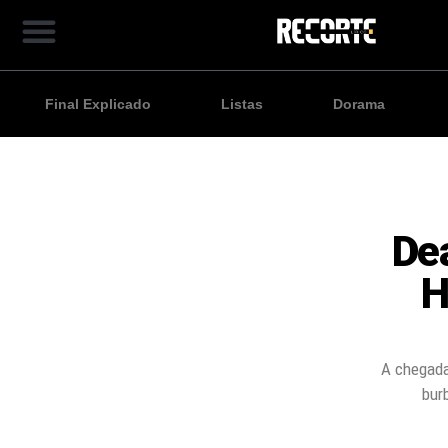
Final Explicado
Listas
Dorama
Dea
H
A chegada
bur