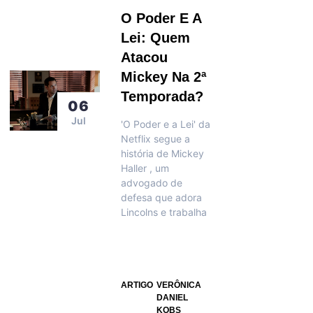
O Poder E A
Lei: Quem
Atacou
Mickey Na 2ª
Temporada?
06
Jul
'O Poder e a Lei' da
Netflix segue a
história de Mickey
Haller , um
advogado de
defesa que adora
Lincolns e trabalha
ARTIGO
VERÔNICA
DANIEL
KOBS