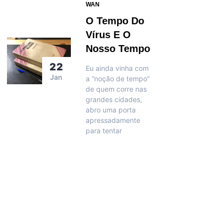
WAN
O Tempo Do
Vírus E O
Nosso Tempo
22
Eu ainda vinha com
Jan
a “noção de tempo”
de quem corre nas
grandes cidades,
abro uma porta
apressadamente
para tentar