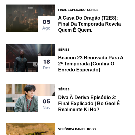
FINAL EXPLICADO
SÉRIES
A Casa Do Dragão (T2E8):
05
Final Da Temporada Revela
Ago
Quem É Quem.
SÉRIES
Beacon 23 Renovada Para A
18
2ª Temporada [Confira O
Dez
Enredo Esperado]
SÉRIES
Diva À Deriva Episódio 3:
05
Final Explicado | Bo Geol É
Nov
Realmente Ki Ho?
VERÔNICA DANIEL KOBS