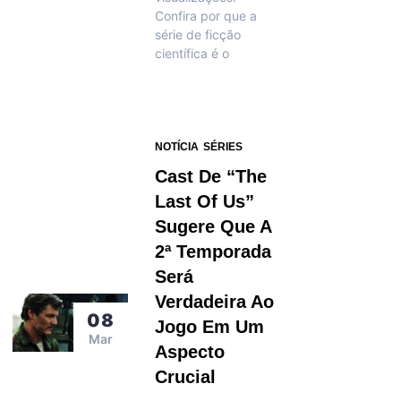
Confira por que a
série de ficção
científica é o
NOTÍCIA
SÉRIES
Cast De “The
Last Of Us”
Sugere Que A
2ª Temporada
Será
Verdadeira Ao
08
Jogo Em Um
Mar
Aspecto
Crucial