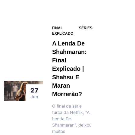
FINAL
SÉRIES
EXPLICADO
A Lenda De
Shahmaran:
Final
Explicado |
Shahsu E
Maran
27
Morrerão?
Jun
O final da série
turca da Netflix, "A
Lenda De
Shahmaran", deixou
muitos