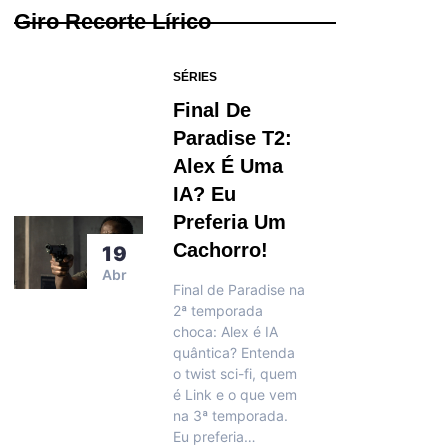
Giro Recorte Lírico
SÉRIES
Final De
Paradise T2:
Alex É Uma
IA? Eu
Preferia Um
Cachorro!
19
Abr
Final de Paradise na
2ª temporada
choca: Alex é IA
quântica? Entenda
o twist sci-fi, quem
é Link e o que vem
na 3ª temporada.
Eu preferia…