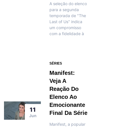
A seleção do elenco
para a segunda
temporada de "The
Last of Us" indica
um compromisso
com a fidelidade à
SÉRIES
Manifest:
Veja A
Reação Do
Elenco Ao
Emocionante
11
Final Da Série
Jun
Manifest, a popular