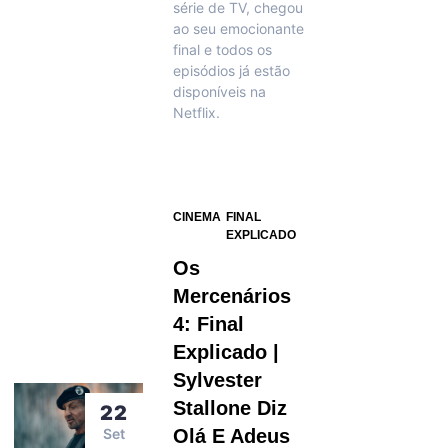
série de TV, chegou
ao seu emocionante
final e todos os
episódios já estão
disponíveis na
Netflix.
CINEMA
FINAL
EXPLICADO
Os
Mercenários
4: Final
Explicado |
Sylvester
Stallone Diz
22
Set
Olá E Adeus