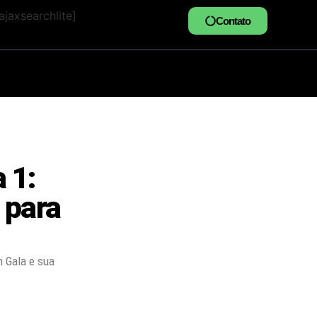
jaxsearchlite]
Contato
 1:
 para
 Gala e sua