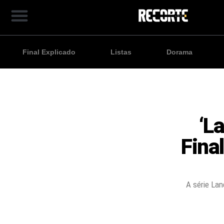
Final Explicado
Listas
Dorama
‘L
Fina
A série La