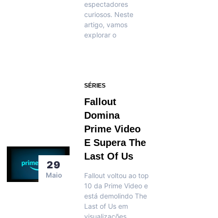
espectadores
curiosos. Neste
artigo, vamos
explorar o
SÉRIES
Fallout
Domina
Prime Video
E Supera The
Last Of Us
29
Maio
Fallout voltou ao top
10 da Prime Video e
está demolindo The
Last of Us em
visualizações.