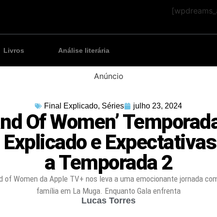
[wpdreams_a
Livros
Análise literária
Anúncio
Final Explicado
,
Séries
julho 23, 2024
and Of Women’ Temporada
l Explicado e Expectativas
a Temporada 2
nd of Women da Apple TV+ nos leva a uma emocionante jornada com
família em La Muga. Enquanto Gala enfrenta
Lucas Torres