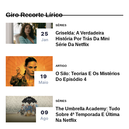
Giro Recorte Lírico
SÉRIES
Griselda: A Verdadeira
25
História Por Trás Da Mini
Jan
Série Da Netflix
ARTIGO
O Silo: Teorias E Os Mistérios
19
Do Episódio 4
Maio
SÉRIES
The Umbrella Academy: Tudo
09
Sobre 4ª Temporada E Última
Ago
Na Netflix