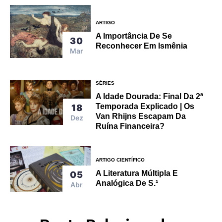
ARTIGO
A Importância De Se
30
Reconhecer Em Ismênia
Mar
SÉRIES
A Idade Dourada: Final Da 2ª
Temporada Explicado | Os
18
Van Rhijns Escapam Da
Dez
Ruína Financeira?
ARTIGO CIENTÍFICO
A Literatura Múltipla E
05
Analógica De S.¹
Abr