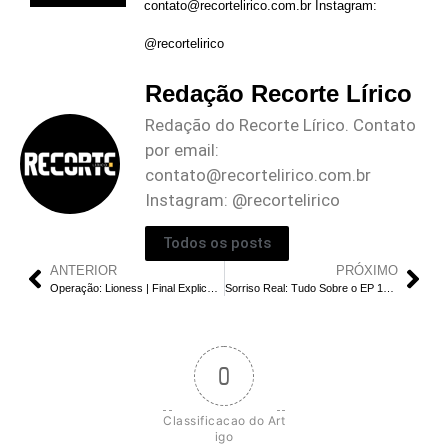
contato@recortelirico.com.br
Instagram:
@recortelirico
Redação Recorte Lírico
Redação do Recorte Lírico. Contato
por email:
contato@recortelirico.com.br
Instagram: @recortelirico
Todos os posts
ANTERIOR
PRÓXIMO
Operação: Lioness | Final Explicado do EP 1: Qual é a Primeira Missão De Manuelos?
Sorriso Real: Tudo Sobre o EP 12 | Gu Won Vai se Casar com Yu Ri?
0
Classificacao do Art
igo