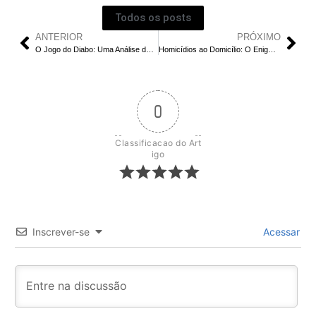
Todos os posts
ANTERIOR
PRÓXIMO
O Jogo do Diabo: Uma Análise do Reality Show Sul-Coreano Baseado em Inteligência
Homicídios ao Domicílio: O Enigma por Trás da Morte de Ben Glenroy
0
Classificacao do Art
igo
Inscrever-se
Acessar