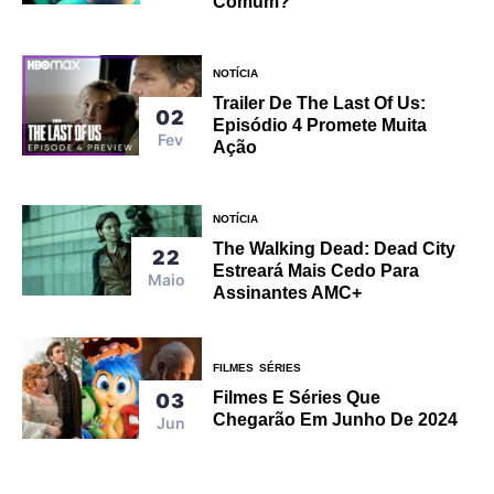
Comum?
NOTÍCIA
Trailer De The Last Of Us:
02
Episódio 4 Promete Muita
Fev
Ação
NOTÍCIA
The Walking Dead: Dead City
22
Estreará Mais Cedo Para
Maio
Assinantes AMC+
FILMES
SÉRIES
Filmes E Séries Que
03
Chegarão Em Junho De 2024
Jun