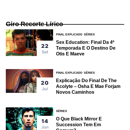
Giro Recorte Lírico
FINAL EXPLICADO
SÉRIES
Sex Education: Final Da 4ª
22
Temporada E O Destino De
Set
Otis E Maeve
FINAL EXPLICADO
SÉRIES
Explicação Do Final De The
20
Acolyte – Osha E Mae Forjam
Jul
Novos Caminhos
SÉRIES
O Que Black Mirror E
14
Succession Tem Em
Jun