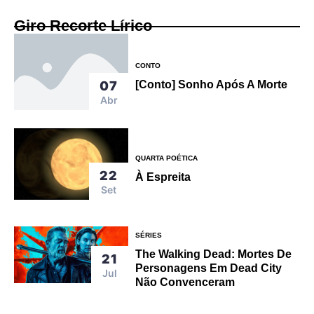
Giro Recorte Lírico
CONTO
07
[Conto] Sonho Após A Morte
Abr
QUARTA POÉTICA
22
À Espreita
Set
SÉRIES
The Walking Dead: Mortes De
21
Personagens Em Dead City
Jul
Não Convenceram