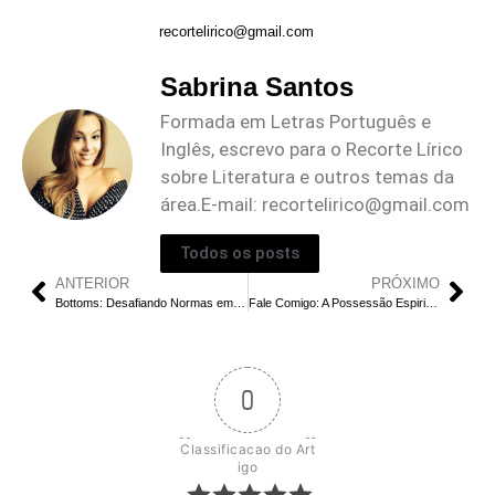
recortelirico@gmail.com
Sabrina Santos
Formada em Letras Português e
Inglês, escrevo para o Recorte Lírico
sobre Literatura e outros temas da
área.E-mail:
recortelirico@gmail.com
Todos os posts
ANTERIOR
PRÓXIMO
Bottoms: Desafiando Normas em uma Comédia Caótica de Ensino Médio
Fale Comigo: A Possessão Espiritual Reinventada no Cinema de Horror Moderno
0
Classificacao do Art
igo