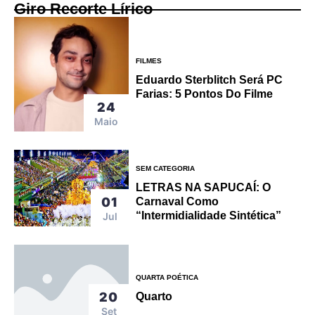
Giro Recorte Lírico
FILMES
Eduardo Sterblitch Será PC
Farias: 5 Pontos Do Filme
24
Maio
SEM CATEGORIA
LETRAS NA SAPUCAÍ: O
01
Carnaval Como
“intermidialidade Sintética”
Jul
QUARTA POÉTICA
20
Quarto
Set