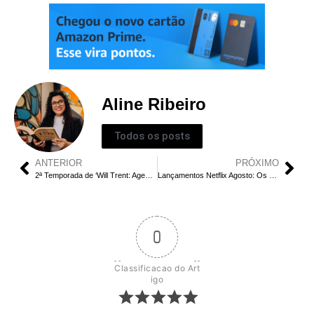
Aline Ribeiro
Todos os posts
ANTERIOR
PRÓXIMO
2ª Temporada de ‘Will Trent: Agente Especial’ é Imperdível – Descubra os Segredos
Lançamentos Netflix Agosto: Os 10 Filmes Imperdíveis do Mês
0
Classificacao do Art
igo