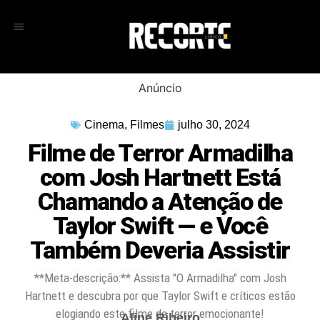
Anúncio
Cinema
,
Filmes
julho 30, 2024
Filme de Terror Armadilha
com Josh Hartnett Está
Chamando a Atenção de
Taylor Swift — e Você
Também Deveria Assistir
**Meta-descrição:** Assista "O Armadilha" com Josh
Hartnett e descubra por que Taylor Swift e críticos estão
elogiando este filme de terror emocionante!
Aline Ribeiro