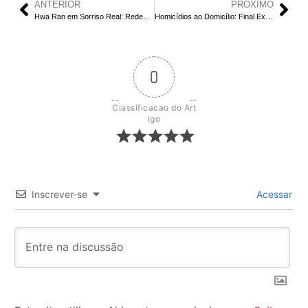
ANTERIOR
PRÓXIMO
Hwa Ran em Sorriso Real: Redenção e Complexidade de uma Vilã Moderna
Homicídios ao Domicílio: Final Explicado do EP 2 | O Ódio de Ben por Charles e as Reviravoltas do Mistério
0
Classificacao do Art
igo
Inscrever-se
Acessar