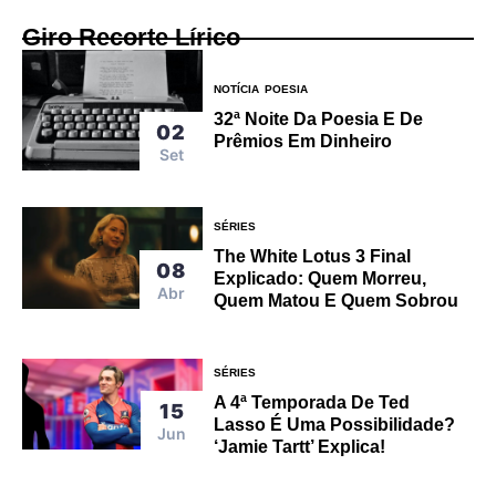
Giro Recorte Lírico
NOTÍCIA
POESIA
32ª Noite Da Poesia E De
02
Prêmios Em Dinheiro
Set
SÉRIES
The White Lotus 3 Final
08
Explicado: Quem Morreu,
Abr
Quem Matou E Quem Sobrou
SÉRIES
A 4ª Temporada De Ted
15
Lasso É Uma Possibilidade?
Jun
‘Jamie Tartt’ Explica!