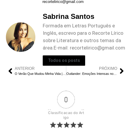
recortelirico@gmail.com
Sabrina Santos
Formada em Letras Português e
Inglês, escrevo para o Recorte Lírico
sobre Literatura e outros temas da
área.E-mail:
recortelirico@gmail.com
Todos os posts
ANTERIOR
PRÓXIMO
O Verão Que Mudou Minha Vida | Jeremiah ou Conrad: Quem Ganhará o Coração de Belly?
Outlander: Emoções Intensas no Episódio 8 da Temporada 7 | Onde Assistir Online?
0
Classificacao do Art
igo