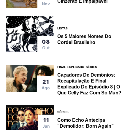
Cinzento E Impalpável
Nov
LISTAS
Os 5 Maiores Nomes Do
08
Cordel Brasileiro
Out
FINAL EXPLICADO
SÉRIES
Caçadores De Demônios:
Recapitulação E Final
21
Explicado Do Episódio 8 | O
Ago
Que Gelly Faz Com So Mun?
SÉRIES
11
Como Echo Antecipa
Jan
“Demolidor: Born Again”