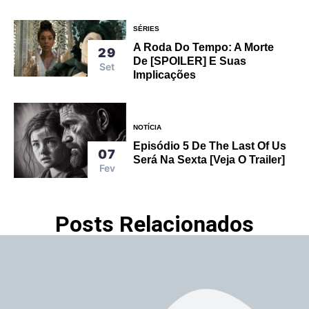
SÉRIES
A Roda Do Tempo: A Morte
29
De [SPOILER] E Suas
Set
Implicações
NOTÍCIA
Episódio 5 De The Last Of Us
07
Será Na Sexta [veja O Trailer]
Fev
Posts Relacionados