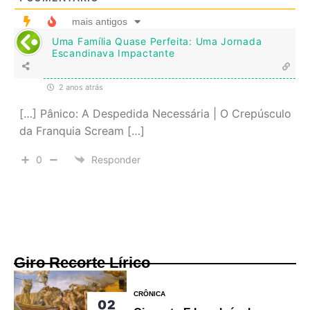
mais antigos
Uma Família Quase Perfeita: Uma Jornada
Escandinava Impactante
2 anos atrás
[…] Pânico: A Despedida Necessária | O Crepúsculo
da Franquia Scream […]
0
Responder
Giro Recorte Lírico
CRÔNICA
02