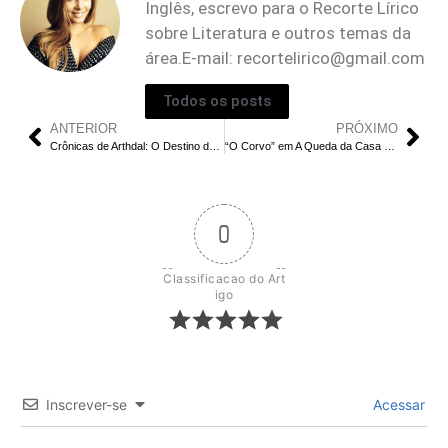
Inglês, escrevo para o Recorte Lírico
sobre Literatura e outros temas da
área.E-mail:
recortelirico@gmail.com
Todos os posts
ANTERIOR
PRÓXIMO
Crônicas de Arthdal: O Destino de Tagon | Recapitulação e Final Explicado do Episódio 10
“O Corvo” em A Queda da Casa de Usher: Um Símbolo da Morte Explorado
0
Classificacao do Art
igo
Inscrever-se
Acessar