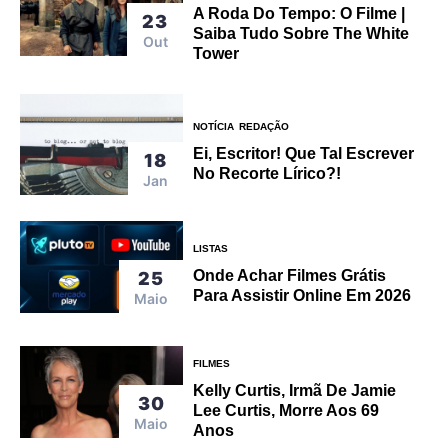
A Roda Do Tempo: O Filme |
23
Saiba Tudo Sobre The White
Out
Tower
NOTÍCIA
REDAÇÃO
Ei, Escritor! Que Tal Escrever
18
No Recorte Lírico?!
Jan
LISTAS
Onde Achar Filmes Grátis
25
Para Assistir Online Em 2026
Maio
FILMES
Kelly Curtis, Irmã De Jamie
30
Lee Curtis, Morre Aos 69
Maio
Anos