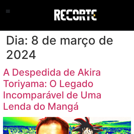
Dia:
8 de março de
2024
A Despedida de Akira
Toriyama: O Legado
Incomparável de Uma
Lenda do Mangá