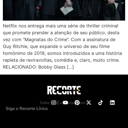
Netflix nos entrega mais uma série de thriller criminal
que promete prender a atenção de seu público, desta
vez com “Magnatas do Crime”. Com a assinatura de
Guy Ritchie, que expande o universo de seu filme
homônimo de 2019, somos introduzidos a uma história
repleta de reviravoltas, comédia e, claro, muito crime.
RELACIONADO: Bobby Glass […]
Sobre Nos
Colunistas
Anuncie
Siga o Recorte Lírico