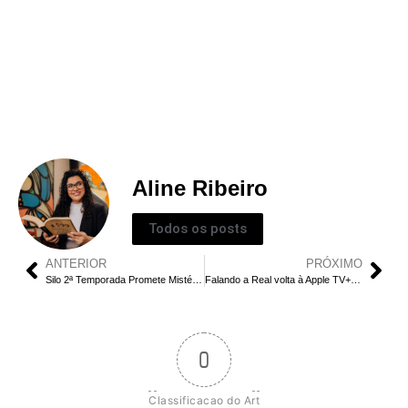
Aline Ribeiro
Todos os posts
ANTERIOR
PRÓXIMO
Silo 2ª Temporada Promete Mistérios e Revelações – Trailer Revelado!
Falando a Real volta à Apple TV+: Tudo sobre a 2ª temporada da série
0
Classificacao do Art