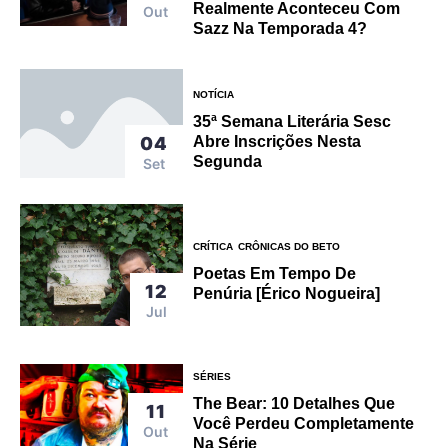
Realmente Aconteceu Com
Out
Sazz Na Temporada 4?
NOTÍCIA
35ª Semana Literária Sesc
04
Abre Inscrições Nesta
Segunda
Set
CRÍTICA
CRÔNICAS DO BETO
Poetas Em Tempo De
12
Penúria [Érico Nogueira]
Jul
SÉRIES
The Bear: 10 Detalhes Que
11
Você Perdeu Completamente
Out
Na Série