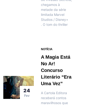
chegamos à
metade da série
limitada Marvel
Studios / Disney+
. O tom do thriller
NOTÍCIA
A Magia Está
No Ar!
Concurso
Literário “Era
Uma Vez”
24
A Cartola Editora
Fev
receberá contos
maravilhosos que