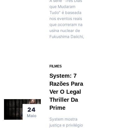
A série "Três Dias
que Mudaram
Tudo" é baseada
nos eventos reais
que ocorreram na
usina nuclear de
Fukushima Daiichi,
FILMES
System: 7
Razões Para
Ver O Legal
Thriller Da
Prime
24
Maio
System mostra
justiça e privilégio