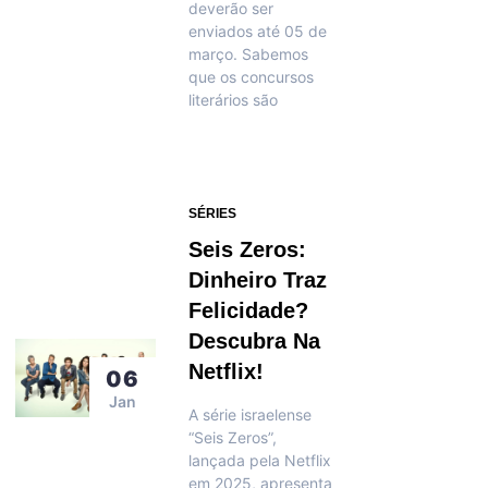
deverão ser
enviados até 05 de
março. Sabemos
que os concursos
literários são
SÉRIES
Seis Zeros:
Dinheiro Traz
Felicidade?
Descubra Na
Netflix!
06
Jan
A série israelense
“Seis Zeros”,
lançada pela Netflix
em 2025, apresenta