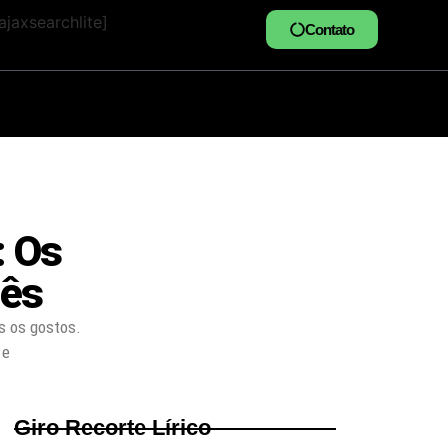
jaxsearchlite]
Contato
: Os
Mês
s os gostos.
 e
Giro Recorte Lírico