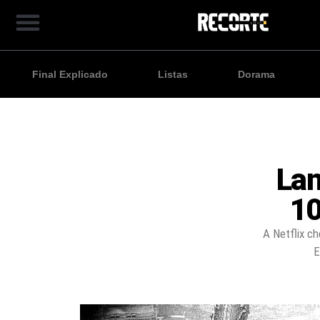
Final Explicado
Listas
Dorama
Lan
10
A Netflix c
E