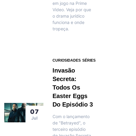
em jogo na Prime
Video. Veja por que
o drama jurídico
funciona e onde
tropeça.
CURIOSIDADES
SÉRIES
Invasão
Secreta:
Todos Os
Easter Eggs
Do Episódio 3
07
Com o lançamento
Jul
de "Betrayed", o
terceiro episódio
de Invasão Secreta,