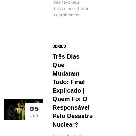
mas teve seu
deslize ao retratar
os problemas
SÉRIES
Três Dias
Que
Mudaram
Tudo: Final
Explicado |
Quem Foi O
Responsável
05
Jun
Pelo Desastre
Nuclear?