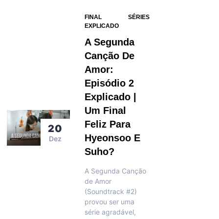
FINAL
SÉRIES
EXPLICADO
A Segunda
Canção De
Amor:
Episódio 2
Explicado |
Um Final
Feliz Para
20
Hyeonsoo E
Dez
Suho?
A Segunda Canção
de Amor
(Soundtrack #2)
provou ser uma
série agradável,