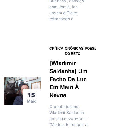
Business”, começa
com Jamie, Ian
Jovem e Claire
retornando à
CRÍTICA
CRÔNICAS
POESIA
RECORTE
DO BETO
ENTREVISTA
[Wladimir
Saldanha] Um
Facho De Luz
Em Meio À
15
Névoa
Maio
O poeta baiano
Wladimir Saldanha
em seu novo livro —
“Modos de romper a