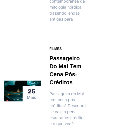
contemporânea da
mitologia nórdica,
trazendo lendas
antigas para
FILMES
Passageiro
Do Mal Tem
Cena Pós-
Créditos
25
Passageiro do Mal
Maio
tem cena pós-
créditos? Descubra
se vale a pena
esperar os créditos
e o que você