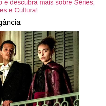
co e descubra mais sobre Séries,
es e Cultura!
gância