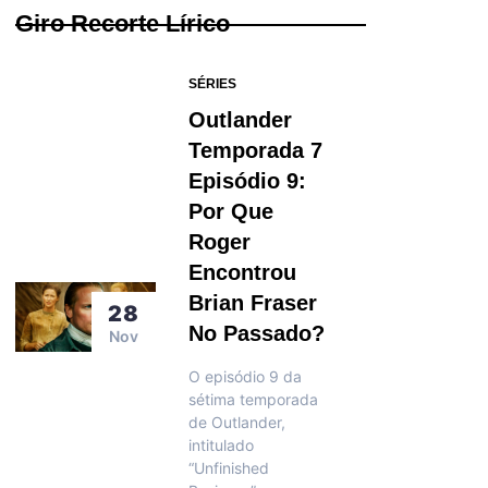
Giro Recorte Lírico
SÉRIES
Outlander
Temporada 7
Episódio 9:
Por Que
Roger
Encontrou
Brian Fraser
28
No Passado?
Nov
O episódio 9 da
sétima temporada
de Outlander,
intitulado
“Unfinished