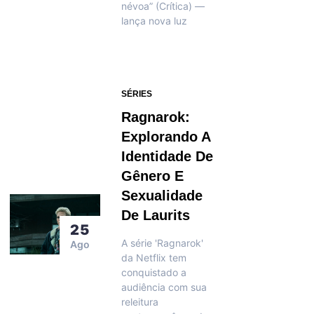
névoa” (Crítica) —
lança nova luz
SÉRIES
Ragnarok:
Explorando A
Identidade De
Gênero E
Sexualidade
De Laurits
25
A série 'Ragnarok'
Ago
da Netflix tem
conquistado a
audiência com sua
releitura