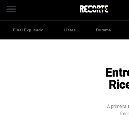
Final Explicado
Listas
Dorama
Entr
Rice
A primeira 
fres