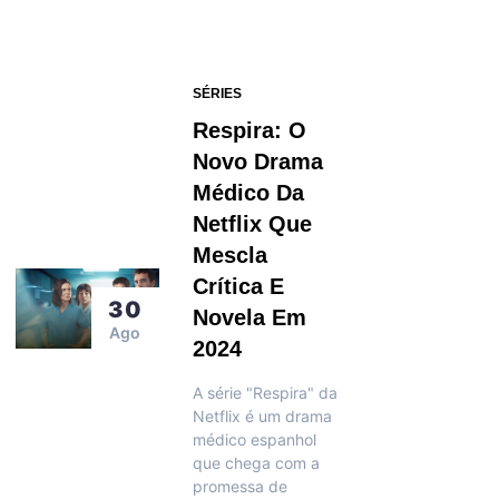
SÉRIES
Respira: O
Novo Drama
Médico Da
Netflix Que
Mescla
Crítica E
30
Novela Em
Ago
2024
A série "Respira" da
Netflix é um drama
médico espanhol
que chega com a
promessa de