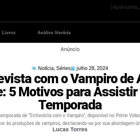
[wpdreams_a
Livros
Análise literária
Anúncio
Notícia
,
Séries
julho 28, 2024
evista com o Vampiro de
: 5 Motivos para Assistir
Temporada
temporada de “Entrevista com o Vampiro”, disponível no Prime Vide
cor às produções de vampiros, destacando-se por sua abordagem ún
Lucas Torres