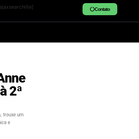
jaxsearchlite]
Contato
 Anne
 à 2ª
o, trouxe um
ica e