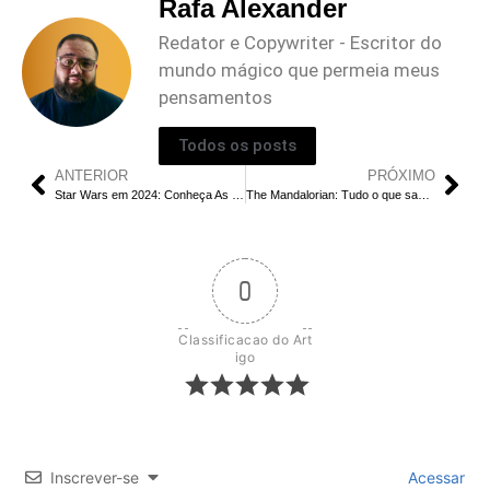
Rafa Alexander
Redator e Copywriter - Escritor do
mundo mágico que permeia meus
pensamentos
Todos os posts
ANTERIOR
PRÓXIMO
Star Wars em 2024: Conheça As 4 Novas séries da saga
The Mandalorian: Tudo o que sabemos sobre a 4ª temporada
0
Classificacao do Art
igo
Inscrever-se
Acessar