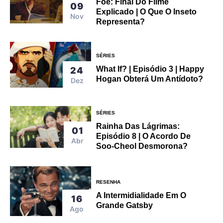
Foe: Final Do Filme
09
Explicado | O Que O Inseto
Nov
Representa?
SÉRIES
What If? | Episódio 3 | Happy
24
Hogan Obterá Um Antídoto?
Dez
SÉRIES
Rainha Das Lágrimas:
01
Episódio 8 | O Acordo De
Abr
Soo-Cheol Desmorona?
RESENHA
A Intermidialidade Em O
16
Grande Gatsby
Ago