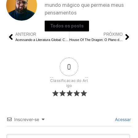
mundo mágico que permeia meus
pensamentos
Todos os posts
ANTERIOR
PRÓXIMO
Acessando a Literatura Global: Como VPNs Expandem os Horizontes dos Leitores
House Of The Dragon: O Plano de Rhaenyra e Jacaerys no Episódio 5 da Temporada 2 Explicado
0
Classificacao do Art
igo
Inscrever-se
Acessar