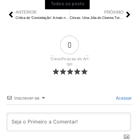
Todos os posts
ANTERIOR
PRÓXIMO
Crítica de ‘Constelação’: A mais nova série de terror e ficção científica da Apple TV +
Cinzas: Uma Jóia do Cinema Turco na Netflix que Merece sua Atenção
0
Classificacao do Art
igo
Inscrever-se
Acessar