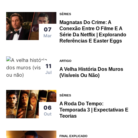
SÉRIES
Magnatas Do Crime: A
Conexão Entre O Filme E A
07
Série Da Netflix | Explorando
Mar
Referências E Easter Eggs
ARTIGO
11
A Velha História Dos Muros
Jul
(visíveis Ou Não)
SÉRIES
A Roda Do Tempo:
06
Temporada 3 | Expectativas E
Out
Teorias
FINAL EXPLICADO