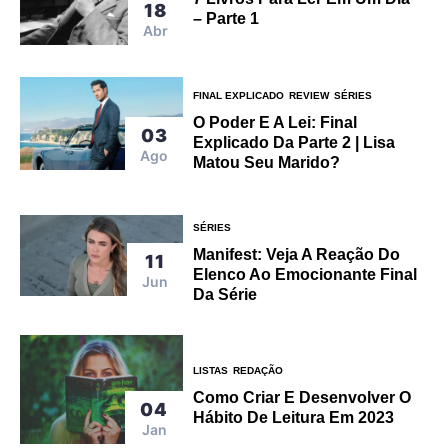
18
– Parte 1
Abr
FINAL EXPLICADO
REVIEW
SÉRIES
O Poder E A Lei: Final
03
Explicado Da Parte 2 | Lisa
Ago
Matou Seu Marido?
SÉRIES
Manifest: Veja A Reação Do
11
Elenco Ao Emocionante Final
Jun
Da Série
LISTAS
REDAÇÃO
Como Criar E Desenvolver O
04
Hábito De Leitura Em 2023
Jan