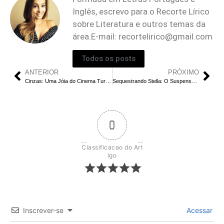
Inglês, escrevo para o Recorte Lírico
sobre Literatura e outros temas da
área.E-mail:
recortelirico@gmail.com
Todos os posts
ANTERIOR
PRÓXIMO
Cinzas: Uma Jóia do Cinema Turco na Netflix que Merece sua Atenção
Sequestrando Stella: O Suspense Alemão Que Você Precisa Descobrir na Netflix
0
Classificacao do Art
igo
Inscrever-se
Acessar