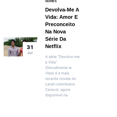
SÉRIES
Devolva-Me A
Vida: Amor E
Preconceito
Na Nova
Série Da
Netflix
31
Jul
A série “Devolva-me
a Vida”
(Devuélveme la
Vida) é a mais
recente novela do
canal colombiano
Caracol, agora
disponível na