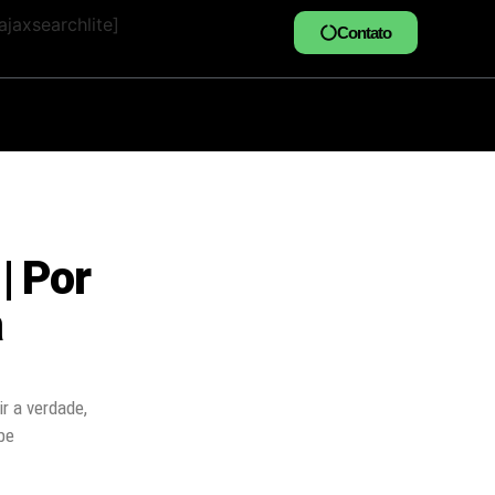
jaxsearchlite]
Contato
| Por
a
ir a verdade,
be