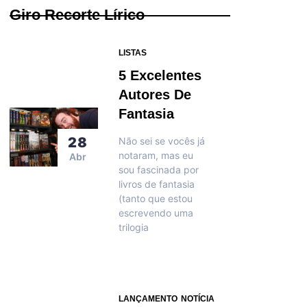
Giro Recorte Lírico
LISTAS
5 Excelentes
Autores De
Fantasia
28
Não sei se vocês já
notaram, mas eu
Abr
sou fascinada por
livros de fantasia
(tanto que estou
escrevendo uma
trilogia
LANÇAMENTO
NOTÍCIA