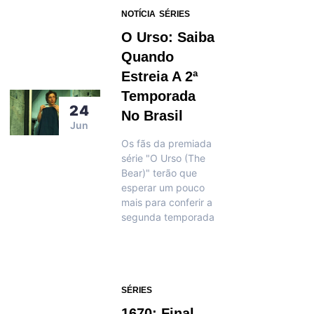
NOTÍCIA
SÉRIES
O Urso: Saiba
Quando
Estreia A 2ª
Temporada
24
No Brasil
Jun
Os fãs da premiada
série "O Urso (The
Bear)" terão que
esperar um pouco
mais para conferir a
segunda temporada
SÉRIES
1670: Final