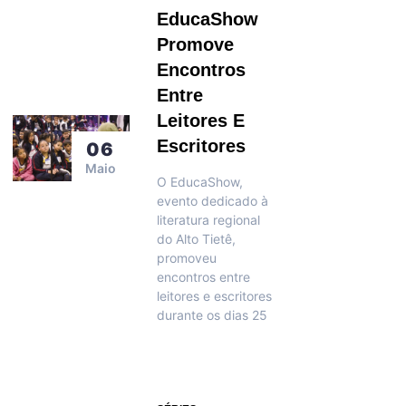
EducaShow
Promove
Encontros
Entre
Leitores E
Escritores
06
Maio
O EducaShow,
evento dedicado à
literatura regional
do Alto Tietê,
promoveu
encontros entre
leitores e escritores
durante os dias 25