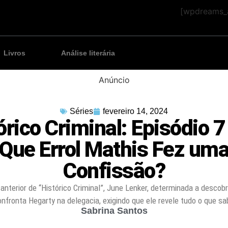
[wpdreams_a
Livros
Análise literária
Anúncio
Séries
fevereiro 14, 2024
órico Criminal: Episódio 7 
Que Errol Mathis Fez um
Confissão?
anterior de “Histórico Criminal”, June Lenker, determinada a descobr
onfronta Hegarty na delegacia, exigindo que ele revele tudo o que sa
Sabrina Santos