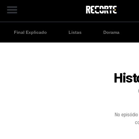
Final Explicado
Listas
Dorama
Hist
No episódio 
c