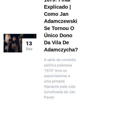
Explicado |
Como Jan
Adamczewski
Se Tornou O
Único Dono
Da Vila De
13
Dez
Adamczycha?
A série de comédia
satírica polonesa
'1670' leva os
espectadores a
uma jornada
hilariante pela vida
tumultuada de Jan
Pawel