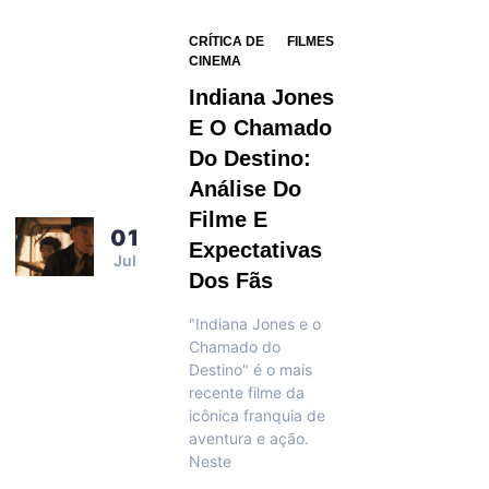
CRÍTICA DE
FILMES
CINEMA
Indiana Jones
E O Chamado
Do Destino:
Análise Do
Filme E
01
Expectativas
Jul
Dos Fãs
"Indiana Jones e o
Chamado do
Destino" é o mais
recente filme da
icônica franquia de
aventura e ação.
Neste