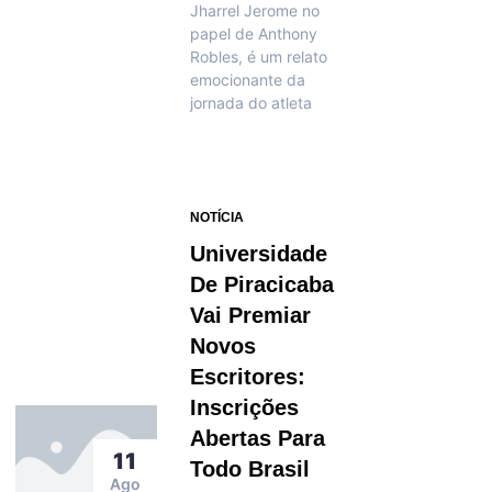
Jharrel Jerome no
papel de Anthony
Robles, é um relato
emocionante da
jornada do atleta
NOTÍCIA
Universidade
De Piracicaba
Vai Premiar
Novos
Escritores:
Inscrições
Abertas Para
11
Todo Brasil
Ago