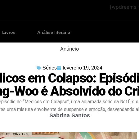
[wpdreams_a
Livros
Análise literária
Anúncio
Séries
fevereiro 19, 2024
icos em Colapso: Episódio
g-Woo é Absolvido do C
episódio de “Médicos em Colapso”, uma aclamada série da Netflix, o
es uma mistura envolvente de suspense e emoção, desvendando 
Sabrina Santos