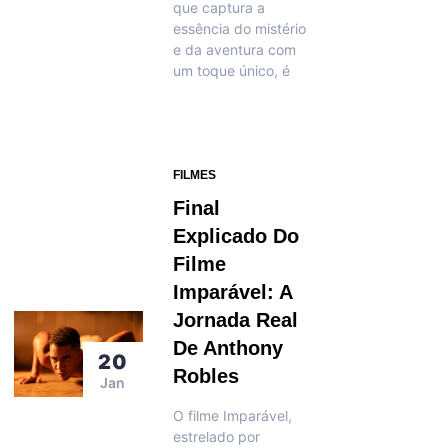
que captura a
essência do mistério
e da aventura com
um toque único, é
FILMES
Final
Explicado Do
Filme
Imparável: A
Jornada Real
De Anthony
20
Robles
Jan
O filme Imparável,
estrelado por