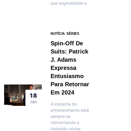
sua originalidade e
NOTÍCIA
SÉRIES
Spin-Off De
Suits: Patrick
J. Adams
Expressa
Entusiasmo
Para Retornar
Em 2024
18
Jan
A indústria do
entretenimento está
sempre se
reinventando e
trazendo novas