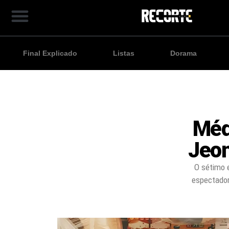
Final Explicado
Listas
Dorama
Méd
Jeon
O sétimo 
espectador