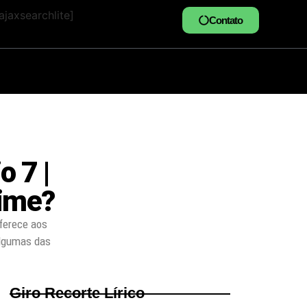
jaxsearchlite]
Contato
 7 |
rime?
ferece aos
algumas das
Giro Recorte Lírico