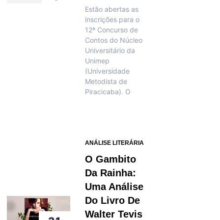
Estão abertas as
inscrições para o
12º Concurso de
Contos do Núcleo
Universitário da
Unimep
(Universidade
Metodista de
Piracicaba). O
ANÁLISE LITERÁRIA
O Gambito
Da Rainha:
Uma Análise
Do Livro De
Walter Tevis