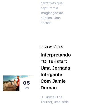
narrativas que
capturam a
imaginação do
público. Uma
dessas
REVIEW
SÉRIES
Interpretando
“O Turista”:
Uma Jornada
Intrigante
Com Jamie
05
Dornan
Fev
O Turista (The
Tourist), uma série