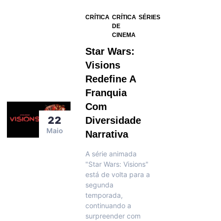
CRÍTICA
CRÍTICA
SÉRIES
DE
CINEMA
Star Wars:
Visions
Redefine A
Franquia
Com
22
Diversidade
Maio
Narrativa
A série animada
"Star Wars: Visions"
está de volta para a
segunda
temporada,
continuando a
surpreender com