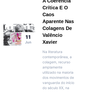
A Coerência
Crítica E O
Caos
Aparente Nas
Colagens De
Valêncio
11
Xavier
Jun
Na literatura
contemporânea, a
colagem, recurso
amplamente
utilizado na maioria
dos movimentos de
vanguarda do início
do século XX, na