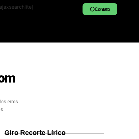
jaxsearchlite]
Contato
com
os erros
os
Giro Recorte Lírico