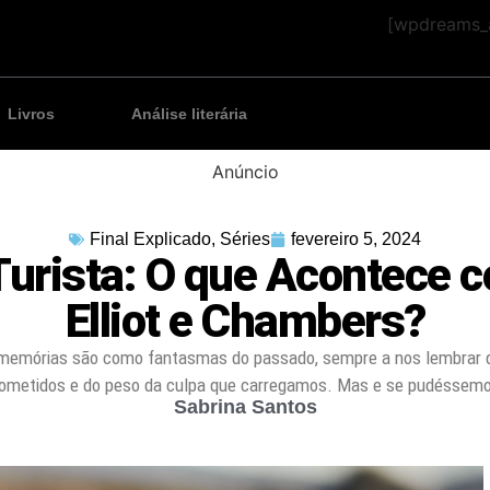
[wpdreams_a
Livros
Análise literária
Anúncio
Final Explicado
,
Séries
fevereiro 5, 2024
Turista: O que Acontece 
Elliot e Chambers?
memórias são como fantasmas do passado, sempre a nos lembrar d
ometidos e do peso da culpa que carregamos. Mas e se pudéssem
Sabrina Santos