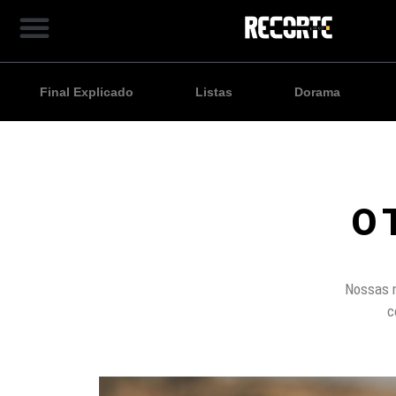
Final Explicado
Listas
Dorama
O 
Nossas 
c