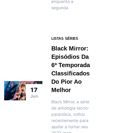
enquanto a
segunda
LISTAS
SÉRIES
Black Mirror:
Episódios Da
6ª Temporada
Classificados
Do Pior Ao
17
Melhor
Jun
Black Mirror, a série
de antologia tecno-
paranóica, voltou
recentemente para
ajudar a tornar seu
2023 mais