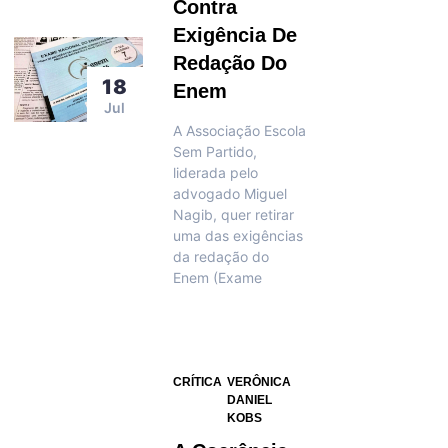
Contra
Exigência De
Redação Do
18
Enem
Jul
A Associação Escola
Sem Partido,
liderada pelo
advogado Miguel
Nagib, quer retirar
uma das exigências
da redação do
Enem (Exame
CRÍTICA
VERÔNICA
DANIEL
KOBS