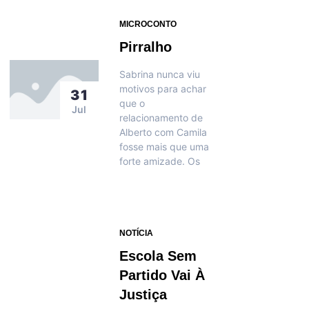
MICROCONTO
Pirralho
Sabrina nunca viu
motivos para achar
31
que o
Jul
relacionamento de
Alberto com Camila
fosse mais que uma
forte amizade. Os
NOTÍCIA
Escola Sem
Partido Vai À
Justiça