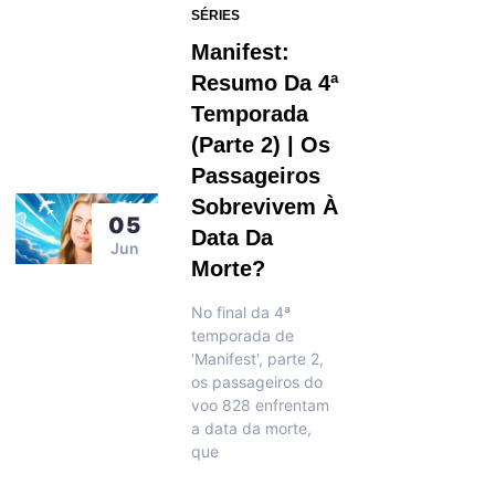
SÉRIES
Manifest:
Resumo Da 4ª
Temporada
(parte 2) | Os
Passageiros
Sobrevivem À
05
Data Da
Jun
Morte?
No final da 4ª
temporada de
'Manifest', parte 2,
os passageiros do
voo 828 enfrentam
a data da morte,
que