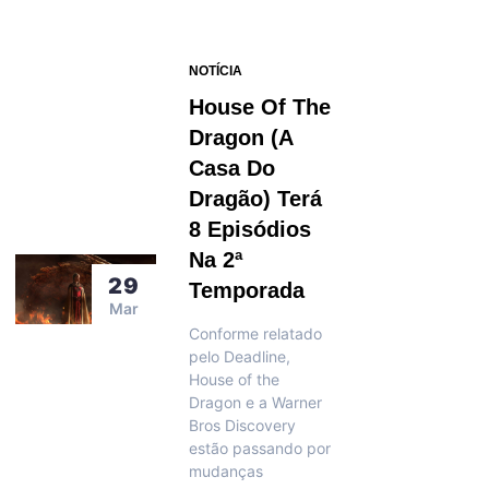
NOTÍCIA
House Of The
Dragon (A
Casa Do
Dragão) Terá
8 Episódios
Na 2ª
29
Temporada
Mar
Conforme relatado
pelo Deadline,
House of the
Dragon e a Warner
Bros Discovery
estão passando por
mudanças