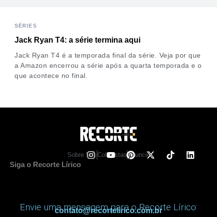
SÉRIES
Jack Ryan T4: a série termina aqui
Jack Ryan T4 é a temporada final da série. Veja por que
a Amazon encerrou a série após a quarta temporada e o
que acontece no final.
Sobre Nos
Colunistas
Anuncie
Siga o Recorte Lírico
Envie uma mensagem para o Recorte Lírico:
contato@recortelirico.com.br