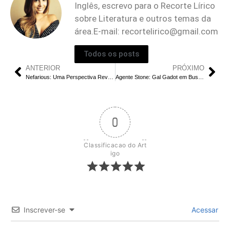
Inglês, escrevo para o Recorte Lírico
sobre Literatura e outros temas da
área.E-mail:
recortelirico@gmail.com
Todos os posts
ANTERIOR
PRÓXIMO
Nefarious: Uma Perspectiva Reveladora que Combina Gêneros
Agente Stone: Gal Gadot em Busca da Magia de ‘Missão Impossível’
0
Classificacao do Art
igo
Inscrever-se
Acessar