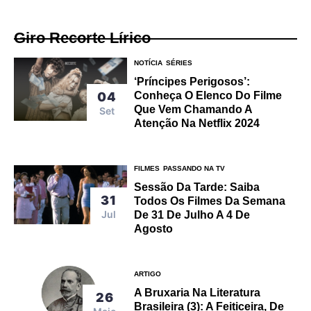
Giro Recorte Lírico
NOTÍCIA
SÉRIES
‘Príncipes Perigosos’:
Conheça O Elenco Do Filme
04
Que Vem Chamando A
Set
Atenção Na Netflix 2024
FILMES
PASSANDO NA TV
Sessão Da Tarde: Saiba
31
Todos Os Filmes Da Semana
Jul
De 31 De Julho A 4 De
Agosto
ARTIGO
A Bruxaria Na Literatura
26
Brasileira (3): A Feiticeira, De