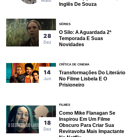
Maio
Inglês De Souza
SÉRIES
O Silo: A Aguardada 2ª
28
Temporada E Suas
Dez
Novidades
CRÍTICA DE CINEMA
14
Transformações Do Literário
Jun
No Filme Lisbela E O
Prisioneiro
FILMES
Como Mike Flanagan Se
Inspirou Em Um Filme
18
Obscuro Para Criar Sua
Dez
Reviravolta Mais Impactante