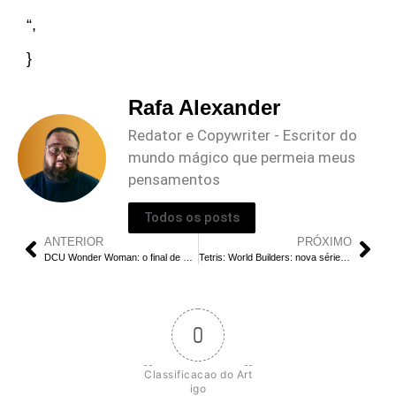
“,
}
Rafa Alexander
Redator e Copywriter - Escritor do
mundo mágico que permeia meus
pensamentos
Todos os posts
ANTERIOR
PRÓXIMO
DCU Wonder Woman: o final de evitar desgosto dos fãs de filmes heróicos
Tetris: World Builders: nova série animada para kids
0
Classificacao do Art
igo