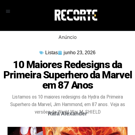
Anúncio
Listas
junho 23, 2026
10 Maiores Redesigns da
Primeira Superhero da Marvel
em 87 Anos
Listamos os 10 maiores redesigns da Hydra da Primeira
Superhero da Marvel, Jim Hammond, em 87 anos. Veja as
versões de World War M, SHIELD
Rafa Alexander