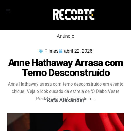
Anúncio
Filmes
abril 22, 2026
Anne Hathaway Arrasa com
Terno Desconstruído
Anne Hathaway arrasa com terno desconstruído em evento
chique. Veja o look ousado da estrela de 'O Diabo Veste
Prada' que está bombando n...
Rafa Alexander