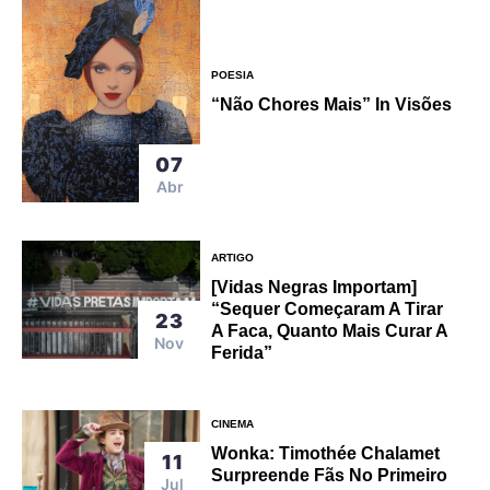
POESIA
“Não Chores Mais” In Visões
07
Abr
ARTIGO
[Vidas Negras Importam]
“Sequer Começaram A Tirar
23
A Faca, Quanto Mais Curar A
Nov
Ferida”
CINEMA
Wonka: Timothée Chalamet
11
Surpreende Fãs No Primeiro
Jul