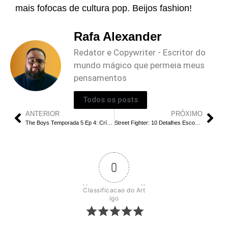
mais fofocas de cultura pop. Beijos fashion!
Rafa Alexander
Redator e Copywriter - Escritor do
mundo mágico que permeia meus
pensamentos
Todos os posts
ANTERIOR
PRÓXIMO
The Boys Temporada 5 Ep 4: Crítica e Análise
Street Fighter: 10 Detalhes Escondidos no Trailer do Live-Action
0
Classificacao do Art
igo