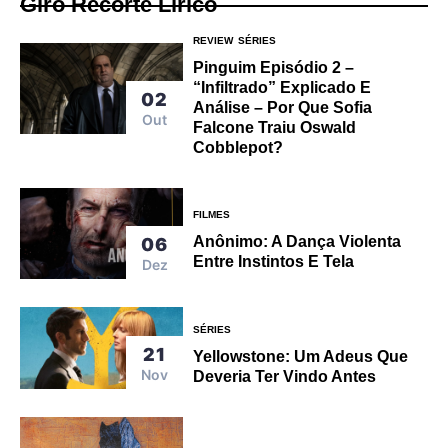
Giro Recorte Lírico
REVIEW
SÉRIES
Pinguim Episódio 2 –
“Infiltrado” Explicado E
02
Análise – Por Que Sofia
Out
Falcone Traiu Oswald
Cobblepot?
FILMES
Anônimo: A Dança Violenta
06
Entre Instintos E Tela
Dez
SÉRIES
21
Yellowstone: Um Adeus Que
Nov
Deveria Ter Vindo Antes