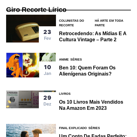
Giro Recorte Lírico
COLUNISTAS DO
HÁ ARTE EM TODA
RECORTE
PARTE
23
Retrocedendo: As Mídias E A
Fev
Cultura Vintage – Parte 2
ANIME
SÉRIES
10
Ben 10: Quem Foram Os
Jan
Alienígenas Originais?
LIVROS
29
Os 10 Livros Mais Vendidos
Dez
Na Amazon Em 2023
FINAL EXPLICADO
SÉRIES
Um Conto De Fadas Perfeito: