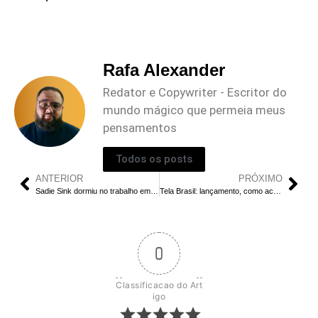
Rafa Alexander
Redator e Copywriter - Escritor do
mundo mágico que permeia meus
pensamentos
Todos os posts
ANTERIOR
PRÓXIMO
Sadie Sink dormiu no trabalho em Stranger Things T5
Tela Brasil: lançamento, como acessar e catálogo
0
Classificacao do Art
igo