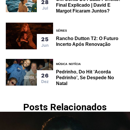
28
Final Explicado | David E
Jul
Margot Ficaram Juntos?
SÉRIES
Rancho Dutton T2: O Futuro
25
Incerto Após Renovação
Jun
MÚSICA
NOTÍCIA
Pedrinho, Do Hit ‘Acorda
26
Pedrinho’, Se Despede No
Dez
Natal
Posts Relacionados