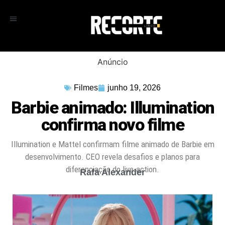
Anúncio
Filmes
junho 19, 2026
Barbie animado: Illumination
confirma novo filme
Illumination e Mattel confirmam filme animado de Barbie em
desenvolvimento. CEO revela desafios e planos para
diferenciação do live-action.
Rafa Alexander