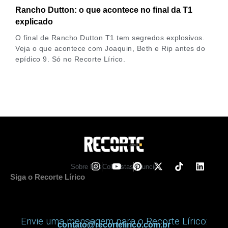
Rancho Dutton: o que acontece no final da T1
explicado
O final de Rancho Dutton T1 tem segredos explosivos.
Veja o que acontece com Joaquin, Beth e Rip antes do
epídico 9. Só no Recorte Lírico.
Sobre Nos
Colunistas
Anuncie
Siga o Recorte Lírico
Envie uma mensagem para o Recorte Lírico:
contato@recortelirico.com.br