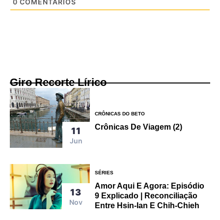
0
COMENTÁRIOS
Giro Recorte Lírico
CRÔNICAS DO BETO
Crônicas De Viagem (2)
11
Jun
SÉRIES
Amor Aqui E Agora: Episódio
13
9 Explicado | Reconciliação
Nov
Entre Hsin-Ian E Chih-Chieh