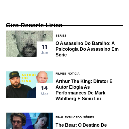
Giro Recorte Lírico
SÉRIES
O Assassino Do Baralho: A
11
Psicologia Do Assassino Em
Jun
Série
FILMES
NOTÍCIA
Arthur The King: Diretor E
Autor Elogia As
14
Performances De Mark
Mar
Wahlberg E Simu Liu
FINAL EXPLICADO
SÉRIES
The Bear: O Destino De