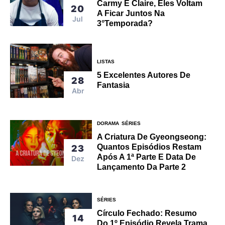
Carmy E Claire, Eles Voltam
20
A Ficar Juntos Na
Jul
3°Temporada?
LISTAS
5 Excelentes Autores De
28
Fantasia
Abr
DORAMA
SÉRIES
A Criatura De Gyeongseong:
Quantos Episódios Restam
23
Após A 1ª Parte E Data De
Dez
Lançamento Da Parte 2
SÉRIES
Círculo Fechado: Resumo
14
Do 1º Episódio Revela Trama