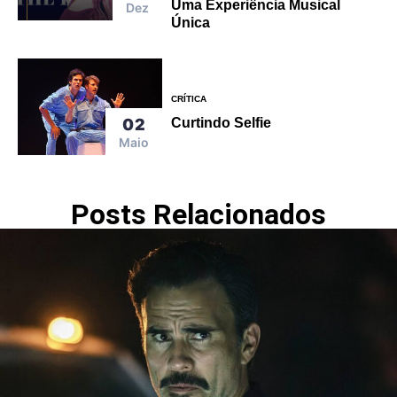
Uma Experiência Musical
Dez
Única
CRÍTICA
02
Curtindo Selfie
Maio
Posts Relacionados