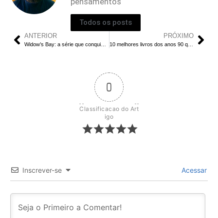
pensamentos
Todos os posts
ANTERIOR
PRÓXIMO
Widow’s Bay: a série que conquistou Apple TV
10 melhores livros dos anos 90 que marcaram a literatura
0
Classificacao do Art
igo
Inscrever-se
Acessar