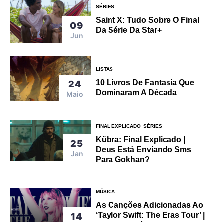
SÉRIES
Saint X: Tudo Sobre O Final
09
Da Série Da Star+
Jun
LISTAS
10 Livros De Fantasia Que
24
Dominaram A Década
Maio
FINAL EXPLICADO
SÉRIES
Kübra: Final Explicado |
25
Deus Está Enviando Sms
Jan
Para Gokhan?
MÚSICA
As Canções Adicionadas Ao
‘Taylor Swift: The Eras Tour’ |
14