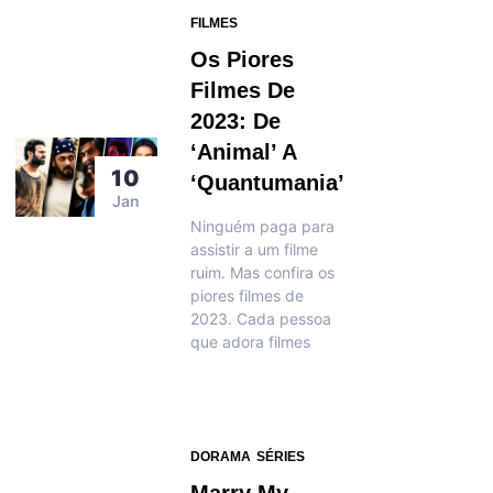
FILMES
Os Piores
Filmes De
2023: De
‘Animal’ A
10
‘quantumania’
Jan
Ninguém paga para
assistir a um filme
ruim. Mas confira os
piores filmes de
2023. Cada pessoa
que adora filmes
DORAMA
SÉRIES