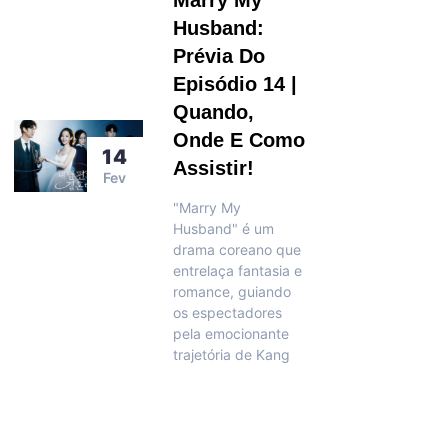
Marry My
Husband:
Prévia Do
Episódio 14 |
Quando,
Onde E Como
14
Assistir!
Fev
"Marry My
Husband" é um
drama coreano que
entrelaça fantasia e
romance, guiando
os espectadores
pela emocionante
trajetória de Kang