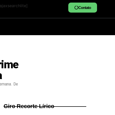
jaxsearchlite]
Contato
rime
a
 semana. De
Giro Recorte Lírico