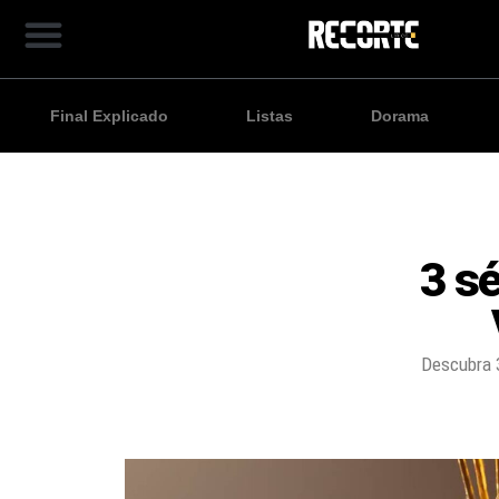
Final Explicado
Listas
Dorama
3 s
Descubra 3