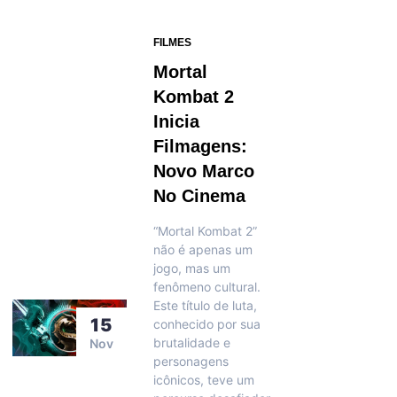
FILMES
Mortal
Kombat 2
Inicia
Filmagens:
Novo Marco
No Cinema
“Mortal Kombat 2”
não é apenas um
jogo, mas um
fenômeno cultural.
Este título de luta,
15
conhecido por sua
brutalidade e
Nov
personagens
icônicos, teve um