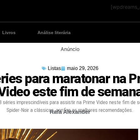
[wpdreams_a
Livros
Análise literária
Anúncio
Listas
maio 29, 2026
éries para maratonar na P
Video este fim de seman
 séries imprescindíveis para assistir na Prime Video neste fim de
Spider-Noir a clássicos, confira as melhores recomendações.
Rafa Alexander