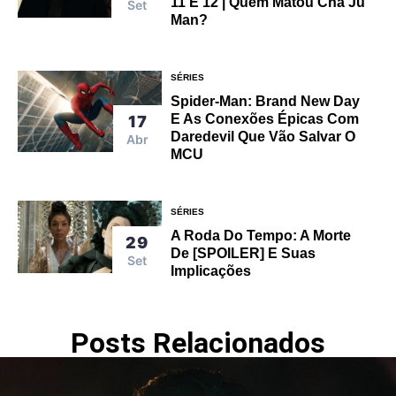
11 E 12 | Quem Matou Cha Ju
Set
Man?
SÉRIES
Spider-Man: Brand New Day
E As Conexões Épicas Com
17
Daredevil Que Vão Salvar O
Abr
MCU
SÉRIES
A Roda Do Tempo: A Morte
29
De [SPOILER] E Suas
Set
Implicações
Posts Relacionados