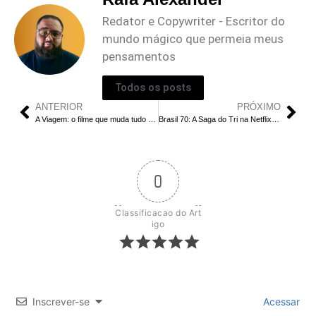
Redator e Copywriter - Escritor do
mundo mágico que permeia meus
pensamentos
Todos os posts
ANTERIOR
PRÓXIMO
A Viagem: o filme que muda tudo da novela clássica
Brasil 70: A Saga do Tri na Netflix antes da Copa
0
Classificacao do Art
igo
Inscrever-se
Acessar