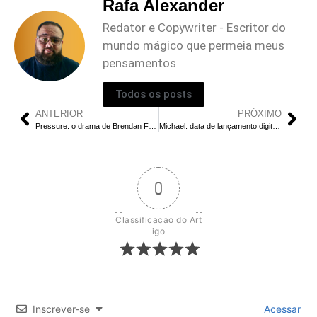
Rafa Alexander
Redator e Copywriter - Escritor do
mundo mágico que permeia meus
pensamentos
Todos os posts
ANTERIOR
PRÓXIMO
Pressure: o drama de Brendan Fraser que vence horror no cinema
Michael: data de lançamento digital confirmada
0
Classificacao do Art
igo
Inscrever-se
Acessar