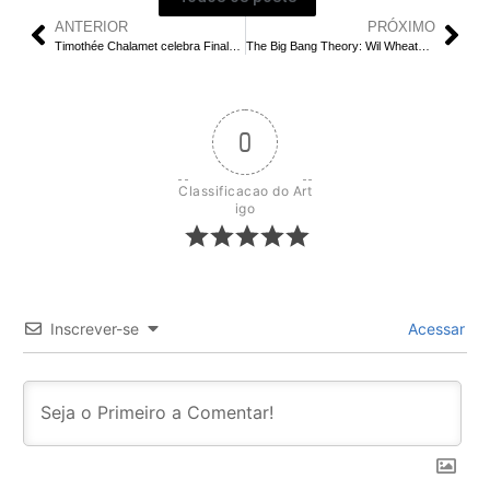
ANTERIOR
PRÓXIMO
Timothée Chalamet celebra Finals do Knicks com estrelas da NBA
The Big Bang Theory: Wil Wheaton se junta ao spin-off sci-fi
0
Classificacao do Art
igo
Inscrever-se
Acessar