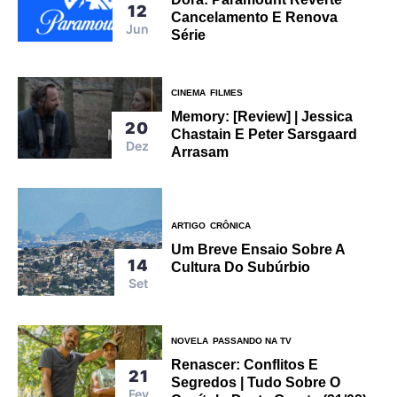
12
Cancelamento E Renova
Jun
Série
CINEMA
FILMES
Memory: [Review] | Jessica
20
Chastain E Peter Sarsgaard
Dez
Arrasam
ARTIGO
CRÔNICA
Um Breve Ensaio Sobre A
14
Cultura Do Subúrbio
Set
NOVELA
PASSANDO NA TV
Renascer: Conflitos E
21
Segredos | Tudo Sobre O
Fev