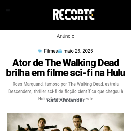
Anúncio
Filmes
maio 26, 2026
Ator de The Walking Dead
brilha em filme sci-fi na Hulu
Ross Marquand, famoso por The Walking Dead, estrela
Descendent, thriller sci-fi de ficção científica que chegou à
Hulu. Descubra por que este
Rafa Alexander