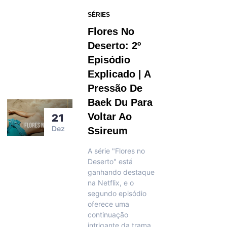
SÉRIES
Flores No
Deserto: 2º
Episódio
Explicado | A
Pressão De
Baek Du Para
Voltar Ao
21
Dez
Ssireum
A série "Flores no
Deserto" está
ganhando destaque
na Netflix, e o
segundo episódio
oferece uma
continuação
intrigante da trama.