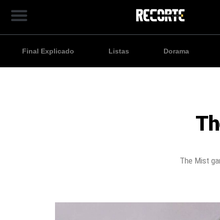
Final Explicado
Listas
Dorama
Th
The Mist gan