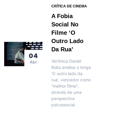
CRÍTICA DE CINEMA
A Fobia
Social No
Filme ‘O
Outro Lado
Da Rua’
04
Verônica Daniel
Abr
Kobs analisa o longa
‘O outro lado da
rua’, vencedor como
“melhor filme”,
através de uma
perspectiva
psicossocial.