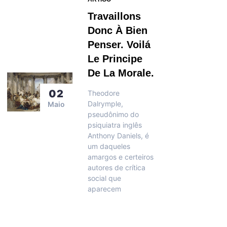
Travaillons
Donc À Bien
Penser. Voilá
Le Principe
De La Morale.
02
Theodore
Dalrymple,
Maio
pseudônimo do
psiquiatra inglês
Anthony Daniels, é
um daqueles
amargos e certeiros
autores de crítica
social que
aparecem