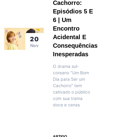
Cachorro:
Episódios 5 E
6 | Um
Encontro
Acidental E
20
Consequências
Nov
Inesperadas
O drama sul-
coreano "Um Bom
Dia para Ser um
Cachorro" tem
cativado o público
com sua trama
doce e cenas
ARTIGO