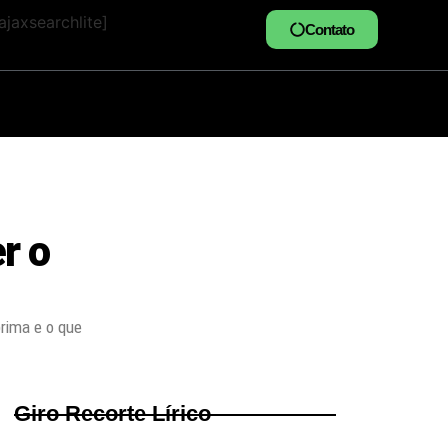
jaxsearchlite]
Contato
r o
prima e o que
Giro Recorte Lírico