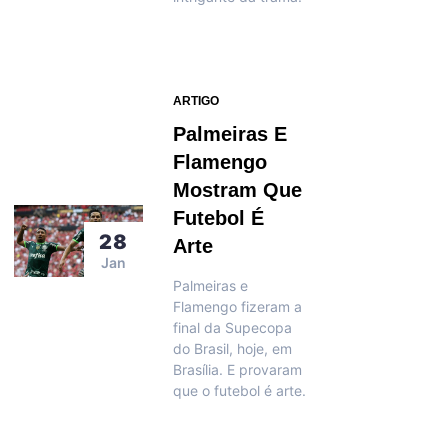
ARTIGO
Palmeiras E
Flamengo
Mostram Que
Futebol É
28
Arte
Jan
Palmeiras e
Flamengo fizeram a
final da Supecopa
do Brasil, hoje, em
Brasília. E provaram
que o futebol é arte.