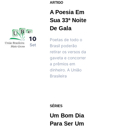
ARTIGO
A Poesia Em
Sua 33ª Noite
De Gala
10
Poetas de todo o
Set
Brasil poderão
retirar os versos da
gaveta e concorrer
a prêmios em
dinheiro. A União
Brasileira
SÉRIES
Um Bom Dia
Para Ser Um