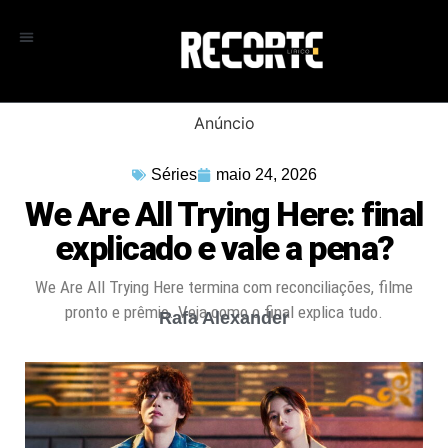
Anúncio
Séries
maio 24, 2026
We Are All Trying Here: final
explicado e vale a pena?
We Are All Trying Here termina com reconciliações, filme
pronto e prêmio. Veja como o final explica tudo.
Rafa Alexander