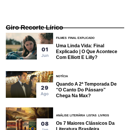
Giro Recorte Lírico
FILMES
FINAL EXPLICADO
Uma Linda Vida: Final
01
Explicado | O Que Acontece
Jun
Com Elliott E Lilly?
NOTÍCIA
Quando A 2ª Temporada De
29
“O Canto Do Pássaro”
Ago
Chega Na Max?
ANÁLISE LITERÁRIA
LISTAS
LIVROS
Os 7 Maiores Clássicos Da
08
Literatura Brasileira
Jan