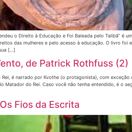
endeu o Direito à Educação e Foi Baleada pelo Talibã” é um 
reitos das mulheres e pelo acesso à educação. O livro foi e
sua […]
nto, de Patrick Rothfuss (2)
ei, é narrado por Kvothe (o protagonista), com exceção do
 do Matador do Rei. Caso você não tenha entendido, é o se
Os Fios da Escrita