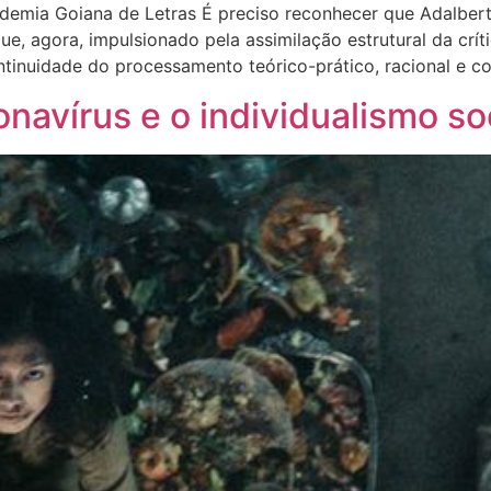
ademia Goiana de Letras É preciso reconhecer que Adalberto
que, agora, impulsionado pela assimilação estrutural da crít
ontinuidade do processamento teórico-prático, racional e co
navírus e o individualismo so