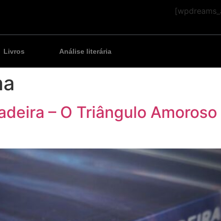
[wpdreams_a
Livros
Análise literária
ha
Madeira – O Triângulo Amoros