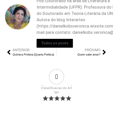
Pós-Doutorado na área de Literatura e
Intermidialidade (UFPR). Professora do
do Doutorado em Teoria Literária da 
Autora do blog Interartes
(https://danielkobsveronica.wixsite.com
mail para contato:
danielkobs.veronica
Todos os posts
ANTERIOR
PRÓXIMO
Química Profana [Quarta Poética]
Quem sabe amar?
0
Classificacao do Art
igo