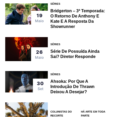
SÉRIES
Bridgerton – 3ª Temporada:
19
O Retorno De Anthony E
Maio
Kate E A Resposta Da
Showrunner
SÉRIES
Série De Possuída Ainda
26
Sai? Diretor Responde
Maio
SÉRIES
Ahsoka: Por Que A
30
Introdução De Thrawn
Set
Deixou A Desejar?
COLUNISTAS DO
HÁ ARTE EM TODA
RECORTE
PARTE