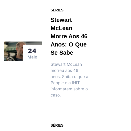
SÉRIES
Stewart
McLean
Morre Aos 46
Anos: O Que
24
Se Sabe
Maio
Stewart McLean
morreu aos 46
anos. Saiba o que a
People e a IHIT
informaram sobre o
caso.
SÉRIES