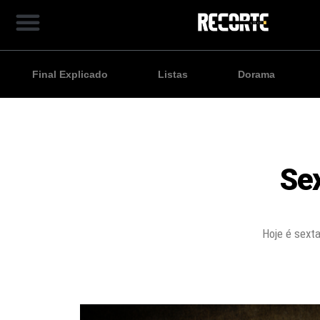
Final Explicado
Listas
Dorama
Sex
Hoje é sexta