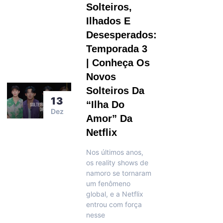
Solteiros,
Ilhados E
Desesperados:
Temporada 3
| Conheça Os
Novos
Solteiros Da
13
“Ilha Do
Dez
Amor” Da
Netflix
Nos últimos anos,
os reality shows de
namoro se tornaram
um fenômeno
global, e a Netflix
entrou com força
nesse