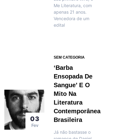
Me Literatura, com
apenas 21 anos.
Vencedora de um
edital
SEM CATEGORIA
‘Barba
Ensopada De
Sangue’ E O
Mito Na
Literatura
Contemporânea
03
Brasileira
Fev
Já não bastasse o
romance de Daniel