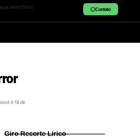
jaxsearchlite]
Contato
rror
 você é fã de
Giro Recorte Lírico