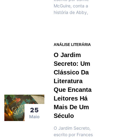
McGuire, conta a
história de Abby,
ANÁLISE LITERÁRIA
O Jardim
Secreto: Um
Clássico Da
Literatura
Que Encanta
Leitores Há
Mais De Um
25
Século
Maio
O Jardim Secreto,
escrito por Frances