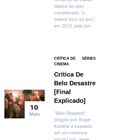
Galera ter sido
considerado “o
melhor livro do ano”,
em 2013, pelo júri
CRÍTICA DE
SÉRIES
CINEMA
Crítica De
Belo Desastre
[Final
Explicado]
10
"Belo Desastre",
Maio
dirigido por Roger
Kumble e baseado
em um romance
escrito por Jamie