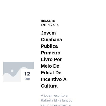
RECORTE
ENTREVISTA
Jovem
Cuiabana
Publica
Primeiro
Livro Por
Meio De
Edital De
12
Out
Incentivo À
Cultura
A jovem escritora
Rafaella Elika lançou
seu primeiro livro, o