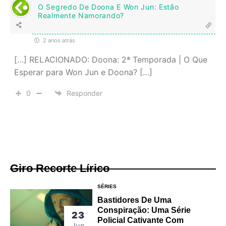
O Segredo De Doona E Won Jun: Estão
Realmente Namorando?
2 anos atrás
[…] RELACIONADO: Doona: 2ª Temporada | O Que
Esperar para Won Jun e Doona? […]
0
Responder
Giro Recorte Lírico
SÉRIES
Bastidores De Uma
Conspiração: Uma Série
23
Policial Cativante Com
Jun