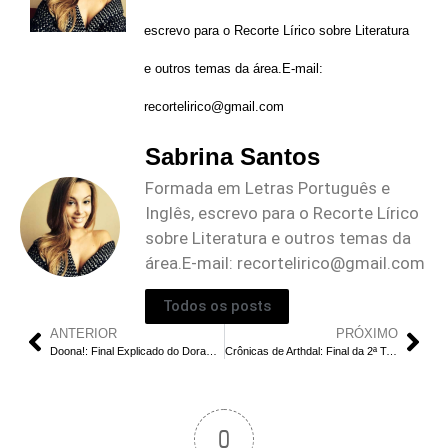
escrevo para o Recorte Lírico sobre Literatura
e outros temas da área.E-mail:
recortelirico@gmail.com
Sabrina Santos
Formada em Letras Português e
Inglês, escrevo para o Recorte Lírico
sobre Literatura e outros temas da
área.E-mail:
recortelirico@gmail.com
Todos os posts
ANTERIOR
PRÓXIMO
Doona!: Final Explicado do Dorama | Final Feliz ou Triste para Do Won Jun e Doona?
Crônicas de Arthdal: Final da 2ª Temporada | Desvendando os Mistérios | Eunseom Vence?
0