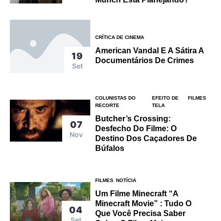
CRÍTICA DE CINEMA
American Vandal E A Sátira A
19
Documentários De Crimes
Set
COLUNISTAS DO
EFEITO DE
FILMES
RECORTE
TELA
Butcher’s Crossing:
07
Desfecho Do Filme: O
Nov
Destino Dos Caçadores De
Búfalos
FILMES
NOTÍCIA
Um Filme Minecraft “A
Minecraft Movie” : Tudo O
04
Que Você Precisa Saber
Set