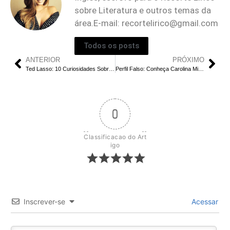
sobre Literatura e outros temas da
área.E-mail:
recortelirico@gmail.com
Todos os posts
ANTERIOR
PRÓXIMO
Ted Lasso: 10 Curiosidades Sobre a Série
Perfil Falso: Conheça Carolina Miranda, Protagonista Do Sucesso da Netflix
0
Classificacao do Art
igo
Inscrever-se
Acessar