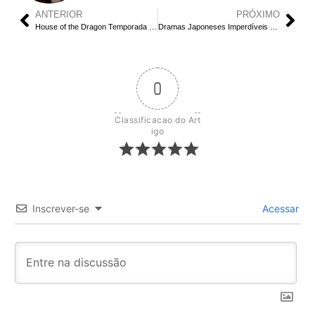
ANTERIOR
PRÓXIMO
House of the Dragon Temporada 2 Episódio 4: Como a Traição de Aemond Mudará o Destino dos Targaryen?
Dramas Japoneses Imperdíveis para Assistir em Julho de 2024
0
Classificacao do Art
igo
Inscrever-se
Acessar