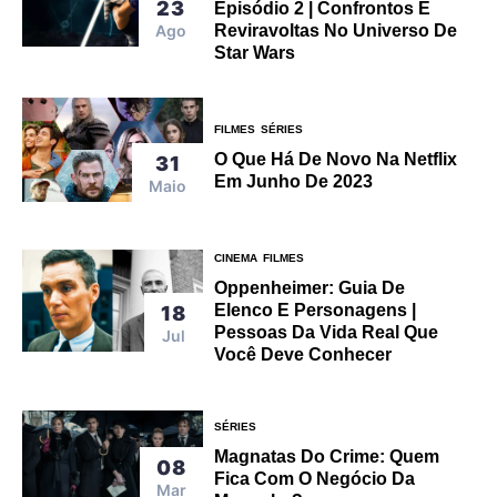
23
Episódio 2 | Confrontos E
Ago
Reviravoltas No Universo De
Star Wars
FILMES
SÉRIES
O Que Há De Novo Na Netflix
31
Em Junho De 2023
Maio
CINEMA
FILMES
Oppenheimer: Guia De
Elenco E Personagens |
18
Pessoas Da Vida Real Que
Jul
Você Deve Conhecer
SÉRIES
Magnatas Do Crime: Quem
08
Fica Com O Negócio Da
Mar