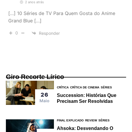
2 anos atrás
[…] 10 Séries de TV Para Quem Gosta do Anime
Grand Blue […]
0
Responder
Giro Recorte Lírico
CRÍTICA
CRÍTICA DE CINEMA
SÉRIES
26
Succession: Histórias Que
Maio
Precisam Ser Resolvidas
FINAL EXPLICADO
REVIEW
SÉRIES
Ahsoka: Desvendando O