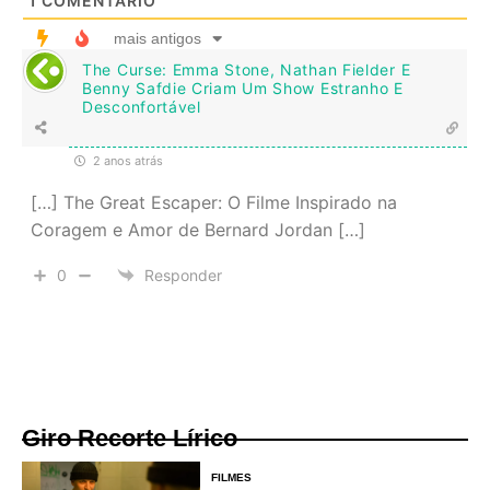
1
COMENTÁRIO
mais antigos
The Curse: Emma Stone, Nathan Fielder E
Benny Safdie Criam Um Show Estranho E
Desconfortável
2 anos atrás
[…] The Great Escaper: O Filme Inspirado na
Coragem e Amor de Bernard Jordan […]
0
Responder
Giro Recorte Lírico
FILMES