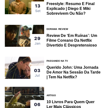
Freestyle: Resumo E Final
13
Explicado | Diego E Miki
Set
Sobrevivem Ou Não?
DORAMA
REVIEW
Review De ‘Em Ruínas’: Um
29
Filme Coreano Da Netflix
Jan
Divertido E Despretensioso
PASSANDO NA TV
Querido John: Uma Jornada
03
De Amor Na Sessão Da Tarde
Jul
| Tem Na Netflix?
ARTIGO
10 Livros Para Quem Quer
06
Ler Mais Clássicos