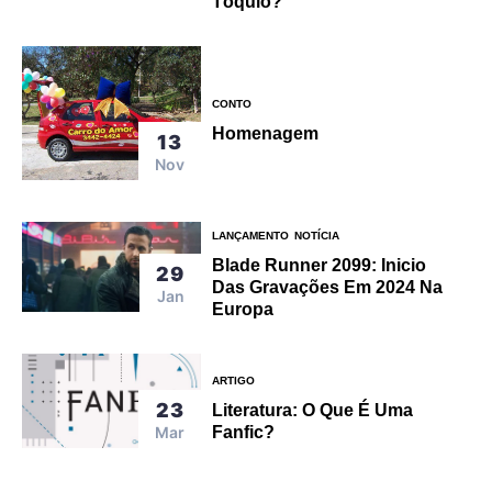
Tóquio?
CONTO
Homenagem
13
Nov
LANÇAMENTO
NOTÍCIA
Blade Runner 2099: Inicio
29
Das Gravações Em 2024 Na
Jan
Europa
ARTIGO
23
Literatura: O Que É Uma
Mar
Fanfic?