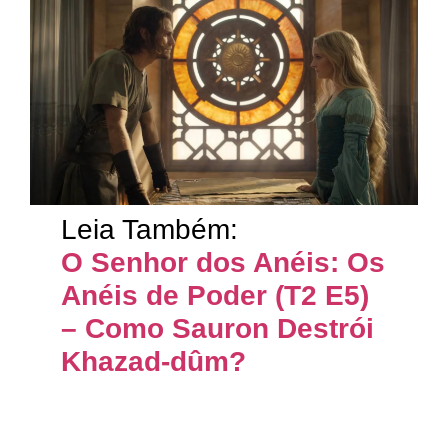
Leia Também:
O Senhor dos Anéis: Os
Anéis de Poder (T2 E5)
– Como Sauron Destrói
Khazad-dûm?