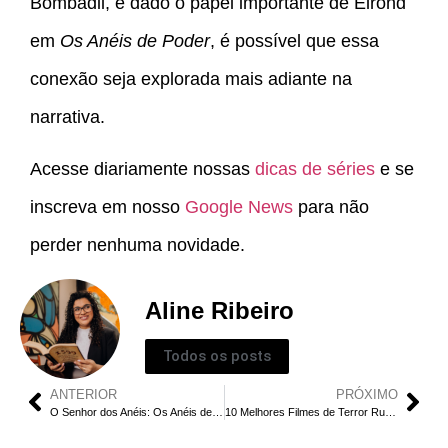
Bombadil, e dado o papel importante de Elrond
em
Os Anéis de Poder
, é possível que essa
conexão seja explorada mais adiante na
narrativa.
Acesse diariamente nossas
dicas de séries
e se
inscreva em nosso
Google News
para não
perder nenhuma novidade.
Aline Ribeiro
Todos os posts
ANTERIOR
PRÓXIMO
O Senhor dos Anéis: Os Anéis de Poder (T2 E5) – Como Sauron Destrói Khazad-dûm?
10 Melhores Filmes de Terror Rural dos Anos 2010 Que Você Precisa Assistir