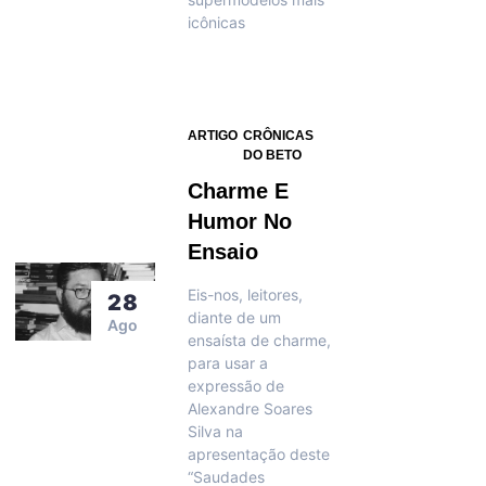
icônicas
ARTIGO
CRÔNICAS
DO BETO
Charme E
Humor No
Ensaio
Eis-nos, leitores,
28
diante de um
Ago
ensaísta de charme,
para usar a
expressão de
Alexandre Soares
Silva na
apresentação deste
“Saudades