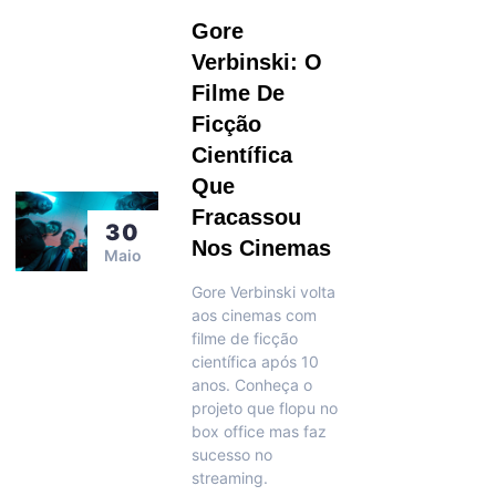
Gore
Verbinski: O
Filme De
Ficção
Científica
Que
Fracassou
30
Nos Cinemas
Maio
Gore Verbinski volta
aos cinemas com
filme de ficção
científica após 10
anos. Conheça o
projeto que flopu no
box office mas faz
sucesso no
streaming.