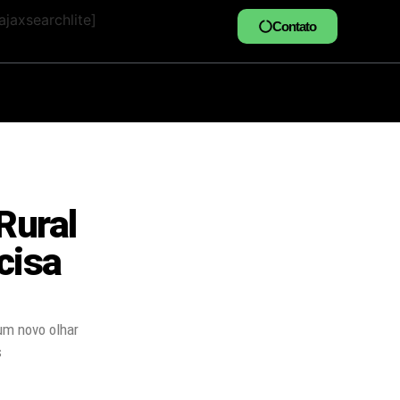
jaxsearchlite]
Contato
Rural
cisa
um novo olhar
s