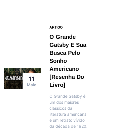
ARTIGO
O Grande
Gatsby E Sua
Busca Pelo
Sonho
Americano
[resenha Do
11
Livro]
Maio
O Grande Gatsby é
um dos maiores
clássicos da
literatura americana
e um retrato vívido
da década de 1920.