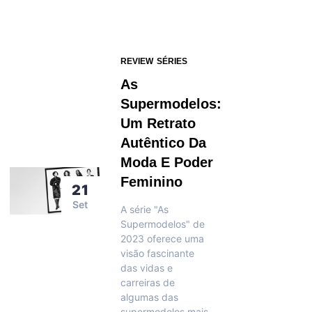
REVIEW
SÉRIES
As
Supermodelos:
Um Retrato
Autêntico Da
Moda E Poder
Feminino
21
Set
A série "As
Supermodelos" de
2023 oferece uma
visão fascinante
das vidas e
carreiras de
algumas das
supermodelos mais