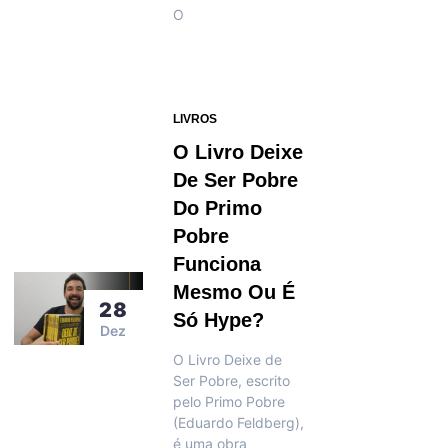
O
LIVROS
O Livro Deixe
De Ser Pobre
Do Primo
Pobre
Funciona
Mesmo Ou É
28
Só Hype?
Dez
O Livro Deixe de
Ser Pobre, escrito
pelo Primo Pobre
(Eduardo Feldberg),
é uma obra