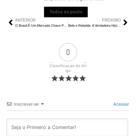
Todos os posts
ANTERIOR
PRÓXIMO
O Brasil É Um Mercado Chave Para a Netflix?
Bela e Rebelde: A Verdadeira História | Gianna Nannini Perdeu os Dedos na Vida Real?
0
Classificacao do Art
igo
Inscrever-se
Acessar