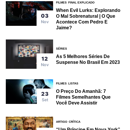
FILMES
FINAL EXPLICADO
When Evil Lurks: Explorando
03
O Mal Sobrenatural | O Que
Nov
Acontece Com Pedro E
Jaime?
SÉRIES
As 5 Melhores Séries De
12
Suspense No Brasil Em 2023
Nov
FILMES
LISTAS
O Preço Do Amanhã: 7
23
Filmes Semelhantes Que
Set
Você Deve Assistir
ARTIGO
CRÍTICA
“Um Príncipe Em Nova York”