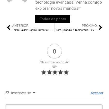
tecnologia avançada. Venha comigo
explorar novos mundos!"
Todos os posts
ANTERIOR
PRÓXIMO
Tomb Raider: Sophie Turner e Lucy Boynton em teste para o papel de Lara Croft na série do Prime Video
From Episódio 7 Temporada 3 Explicado – O Que Está Crescendo em Fatima?
0
Classificacao do Art
igo
Inscrever-se
Acessar