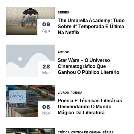
SÉRIES
The Umbrella Academy: Tudo
09
Sobre 4ª Temporada E Última
Ago
Na Netflix
ARTIGO
Star Wars – O Universo
28
Cinematográfico Que
Ganhou O Público Literário
Mar
LIVROS
POESIA
Poesia E Técnicas Literárias:
06
Desvendando O Mundo
Mágico Da Literatura
Nov
CRÍTICA
CRÍTICA DE CINEMA
SÉRIES